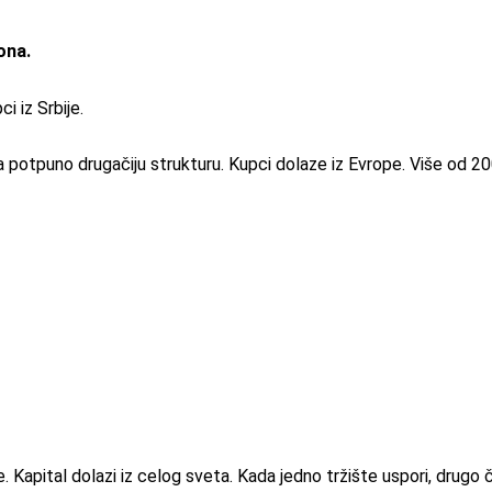
ona.
 iz Srbije.
 potpuno drugačiju strukturu. Kupci dolaze iz Evrope. Više od 200 
 Kapital dolazi iz celog sveta. Kada jedno tržište uspori, drugo č