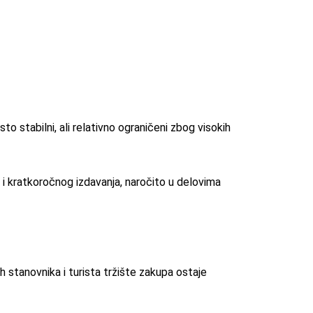
o stabilni, ali relativno ograničeni zbog visokih
i kratkoročnog izdavanja, naročito u delovima
h stanovnika i turista tržište zakupa ostaje