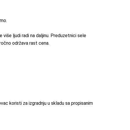
amo.
iše ljudi radi na daljinu. Preduzetnici sele
oročno održava rast cena.
ac koristi za izgradnju u skladu sa propisanim