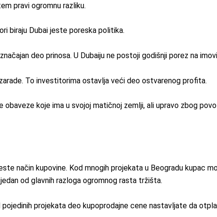
tem pravi ogromnu razliku.
i biraju Dubai jeste poreska politika.
 značajan deo prinosa. U Dubaiju ne postoji godišnji porez na im
 zarade. To investitorima ostavlja veći deo ostvarenog profita.
ke obaveze koje ima u svojoj matičnoj zemlji, ali upravo zbog po
jeste način kupovine. Kod mnogih projekata u Beogradu kupac mora
 jedan od glavnih razloga ogromnog rasta tržišta.
ojedinih projekata deo kupoprodajne cene nastavljate da otplać