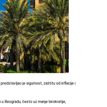
redstavljao je sigurnost, zaštitu od inflacije i
 u Beogradu, često uz manje birokratije,