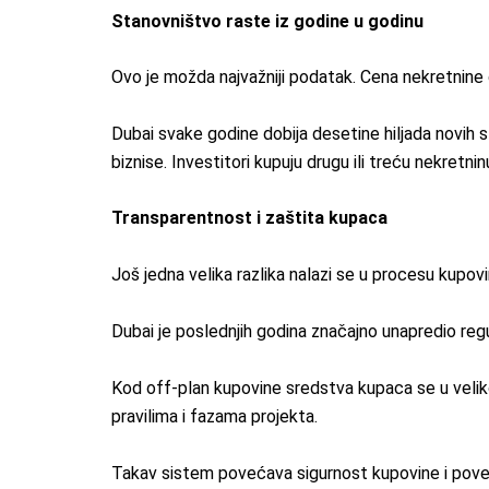
Stanovništvo raste iz godine u godinu
Ovo je možda najvažniji podatak. Cena nekretnine du
Dubai svake godine dobija desetine hiljada novih s
biznise. Investitori kupuju drugu ili treću nekret
Transparentnost i zaštita kupaca
Još jedna velika razlika nalazi se u procesu kupovi
Dubai je poslednjih godina značajno unapredio regul
Kod off-plan kupovine sredstva kupaca se u veliko
pravilima i fazama projekta.
Takav sistem povećava sigurnost kupovine i pover