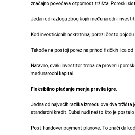
značajno povećava otpornost tržišta. Poreski sis
Jedan od razloga zbog kojih međunarodni investitor
Kod investicionih nekretnina, porezi često pojedu
Takođe ne postoji porez na prihod fizičkih lica od
Naravno, svaki investitor treba da proveri i pores
međunarodni kapital.
Fleksibilno plaćanje menja pravila igre.
Jedna od najvećih razlika između ova dva tržišta 
standardni kredit. Dubai nudi nešto što je postalo
Post-handover payment planove. To znači da kod p