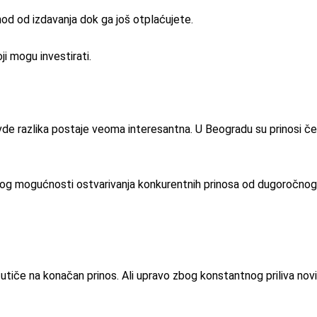
od od izdavanja dok ga još otplaćujete.
ji mogu investirati.
de razlika postaje veoma interesantna. U Beogradu su prinosi čest
bog mogućnosti ostvarivanja konkurentnih prinosa od dugoročnog 
 utiče na konačan prinos. Ali upravo zbog konstantnog priliva novi