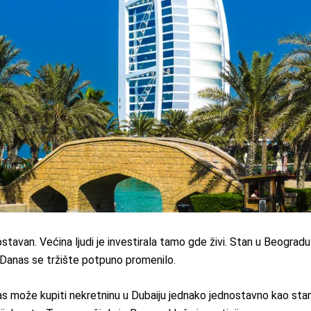
tavan. Većina ljudi je investirala tamo gde živi. Stan u Beogradu p
 Danas se tržište potpuno promenilo.
nas može kupiti nekretninu u Dubaiju jednako jednostavno kao stan