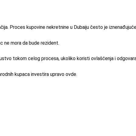
gačija. Proces kupovine nekretnine u Dubaiju često je iznenađujuć
ac ne mora da bude rezident.
sustvo tokom celog procesa, ukoliko koristi ovlašćenja i odgovar
rodnih kupaca investira upravo ovde.