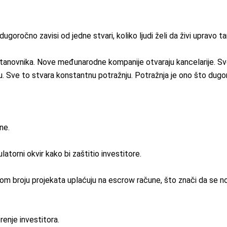
goročno zavisi od jedne stvari, koliko ljudi želi da živi upravo t
tanovnika. Nove međunarodne kompanije otvaraju kancelarije. Sve v
ninu. Sve to stvara konstantnu potražnju. Potražnja je ono što dug
ne.
atorni okvir kako bi zaštitio investitore.
m broju projekata uplaćuju na escrow račune, što znači da se nov
enje investitora.