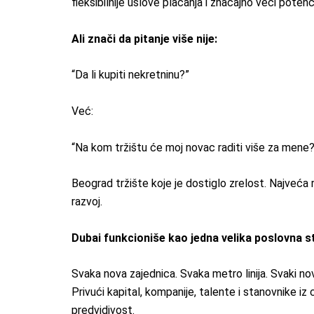
fleksibilnije uslove plaćanja i značajno veći potenc
Ali znači da pitanje više nije:
“Da li kupiti nekretninu?”
Već:
“Na kom tržištu će moj novac raditi više za mene?
Beograd tržište koje je dostiglo zrelost. Najveća r
razvoj.
Dubai funkcioniše kao jedna velika poslovna st
Svaka nova zajednica. Svaka metro linija. Svaki n
Privući kapital, kompanije, talente i stanovnike i
predvidivost.