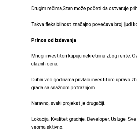
Drugim rečima,Stan može početi da ostvaruje prih
Takva fleksibilnost značajno povećava broj ljudi ko
Prinos od izdavanja
Mnogi investitori kupuju nekretninu zbog rente. Ov
ulaznih cena.
Dubai već godinama privlači investitore upravo z
grada sa snažnom potražnjom.
Naravno, svaki projekat je drugačiji.
Lokacija, Kvalitet gradnje, Developer, Usluge. Sve
veoma aktivno.