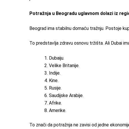
Potražnja u Beogradu uglavnom dolazi iz regi
Beograd ima stabilnu domaću tražnju. Postoje kupci
To predstavlja zdravu osnovu tržišta. Ali Dubai ima
Dubaiju.
Velike Britanije.
Indije.
Kine.
Rusije.
Saudijske Arabije.
Afrike.
Amerike.
To znači da potražnja ne zavisi od jedne ekonomije.