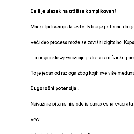
Da li je ulazak na tržište komplikovan?
Mnogi ljudi veruju da jeste. Istina je potpuno dru
Veći deo procesa može se završiti digitalno. Kup
U mnogim slučajevima nije potrebno ni fizičko pri
To je jedan od razloga zbog kojih sve više međuna
Dugoročni potencijal.
Najvažnije pitanje nije gde je danas cena kvadrata.
Već: