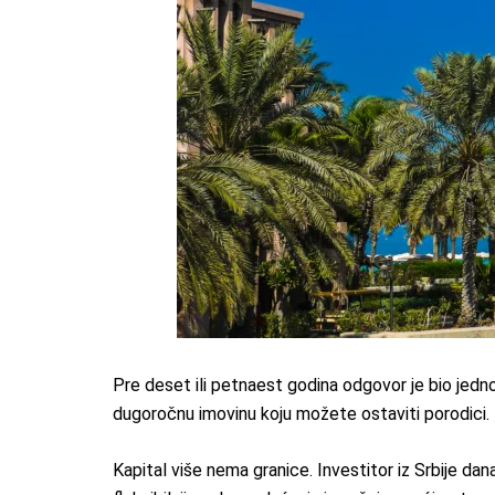
Pre deset ili petnaest godina odgovor je bio jednos
dugoročnu imovinu koju možete ostaviti porodici.
Kapital više nema granice. Investitor iz Srbije da