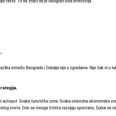
ijal rasta. To ne znači da je Beograd loša investicija.
”
azlika između Beograda i Dubaija nije u zgradama. Nije čak ni u luks
rategija.
ovi autoput. Svaka turistička zona. Svaka slobodna ekonomska zona
z celog sveta. Dok se mnoga tržišta razvijaju spontano, Dubai se r