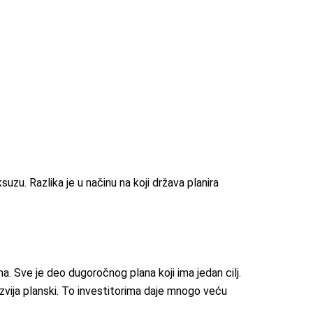
uzu. Razlika je u načinu na koji država planira
. Sve je deo dugoročnog plana koji ima jedan cilj.
azvija planski. To investitorima daje mnogo veću