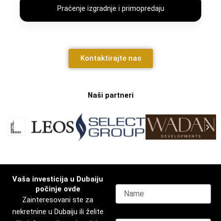
Praćenje izgradnje i primopredaju
Kontaktirajte nas
Naši partneri​
Vaša investicija u Dubaiju
Name
počinje ovde
Zainteresovani ste za
nekretnine u Dubaiju ili želite
Email