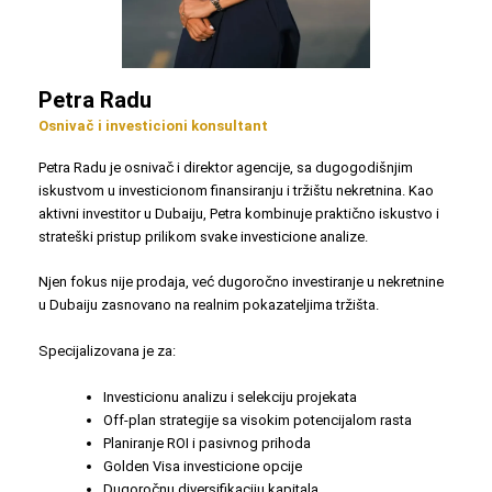
Petra Radu
Osnivač i investicioni konsultant
Petra Radu je osnivač i direktor agencije, sa dugogodišnjim
iskustvom u investicionom finansiranju i tržištu nekretnina. Kao
aktivni investitor u Dubaiju, Petra kombinuje praktično iskustvo i
strateški pristup prilikom svake investicione analize.
Njen fokus nije prodaja, već dugoročno investiranje u nekretnine
u Dubaiju zasnovano na realnim pokazateljima tržišta.
Specijalizovana je za:
Investicionu analizu i selekciju projekata
Off-plan strategije sa visokim potencijalom rasta
Planiranje ROI i pasivnog prihoda
Golden Visa investicione opcije
Dugoročnu diversifikaciju kapitala