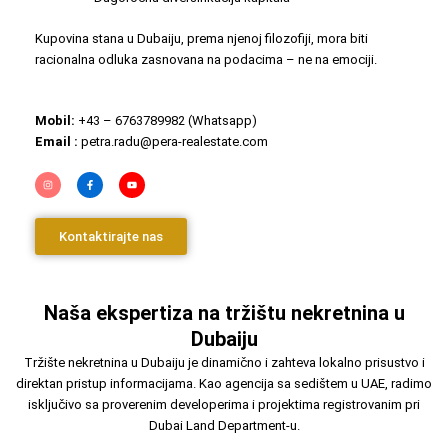
Kupovina stana u Dubaiju, prema njenoj filozofiji, mora biti
racionalna odluka zasnovana na podacima – ne na emociji.
Mobil:
+43 – 6763789982 (Whatsapp)
Email :
petra.radu@pera-realestate.com
I
F
Y
n
a
o
s
c
u
t
e
t
a
b
u
g
o
b
Kontaktirajte nas
r
o
e
a
k
m
-
f
Naša ekspertiza na tržištu nekretnina u
Dubaiju
Tržište nekretnina u Dubaiju je dinamično i zahteva lokalno prisustvo i
direktan pristup informacijama. Kao agencija sa sedištem u UAE, radimo
isključivo sa proverenim developerima i projektima registrovanim pri
Dubai Land Department-u.