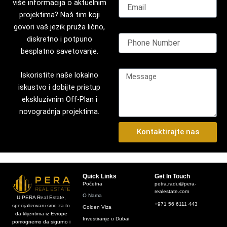
više informacija o aktuelnim
projektima? Naš tim koji
govori vaš jezik pruža lično,
Phone Number
diskretno i potpuno
besplatno savetovanje.
Message
Iskoristite naše lokalno
iskustvo i dobijte pristup
ekskluzivnim Off-Plan i
novogradnja projektima.
Kontaktirajte nas
Quick Links
Get In Touch
Početna
petra.radu@pera-
realestate.com
O Nama
U PERA Real Estate,
+971 56 6111 443
specijalizovani smo za to
Golden Viza
da klijentima iz Evrope
Investiranje u Dubai
pomognemo da sigurno i